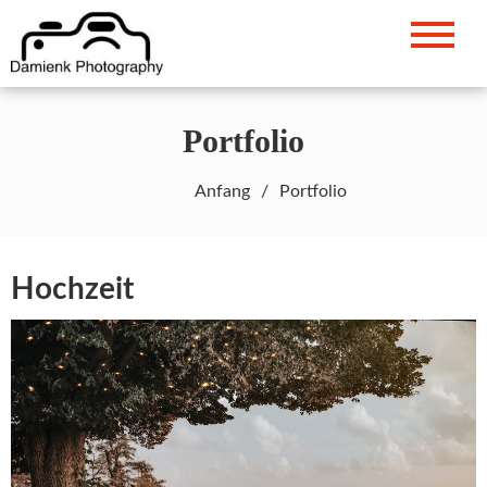
Zum
Inhalt
Damian Kluska – Fotograf
damienkphotography.de
springen
Portfolio
Anfang
Portfolio
Hochzeit