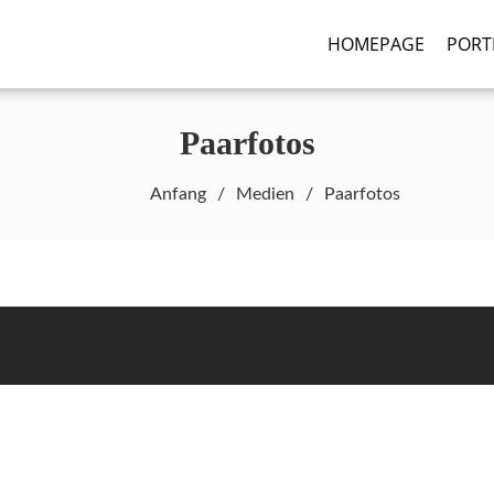
ograf
otography.de
HOMEPAGE
PORT
Paarfotos
Anfang
Medien
Paarfotos