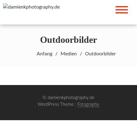
Zum
Damian Kluska – Fotograf
Inhalt
damienkphotography
springen
Outdoorbilder
Anfang
Medien
Outdoorbilder
© damienkphotography.de
WordPress Theme :
Fotography