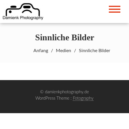
Zum
Inhalt
Damian Kluska – Fotograf
damienkphotography.de
springen
Sinnliche Bilder
Anfang
Medien
Sinnliche Bilder
© damienkphotography.de
WordPress Theme :
Fotography